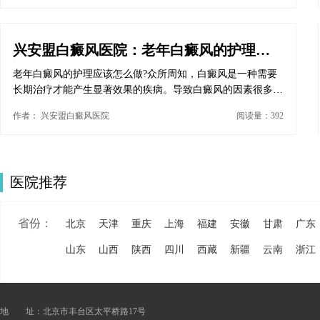
兴安盟白癜风医院：老年白癜风的护理应
老年白癜风的护理应该怎么做?众所周知，白癜风是一种需要
该怎么做?
长期治疗才能产生显著效果的疾病。导致白癜风的因素很多，
病因极其复杂，医生很难确诊病因，治疗也不是那么容易。老
作者： 兴安盟白癜风医院
阅读量：392
年人患有白癜风，在白癜风人群中占很大一部分。老年人白癜
风比年轻人更难治疗。那么，老年白癜风应该怎么护理呢?
医院推荐
省份：
北京
天津
重庆
上海
福建
安徽
甘肃
广东
山东
山西
陕西
四川
西藏
新疆
云南
浙江
地 址：北京市丰台区太平桥路17号