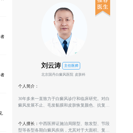
患者
刘云涛
主任医师
北京国丹白癜风医院
皮肤科
患者
个人简介：
个人简
优秀
30年多来一直致力于白癜风诊疗和临床研究。对白
从事医
荣立
癜风发展不止、毛发黏膜和皮肤恢复颜色、抗复发
治白癜
扎实的
等三个棘手问题，都制定了有效对策和解决方案。
液、免
,
连续五
提出并倡导白癜风安全治疗原则，不伤害肝肾肠胃
情及身
，擅长
个人擅长：
中西医辨证施治局限型、散发型、节段
个人擅
功能的前提下，在白癜风治疗领域深受国内外患者
治，采
有丰富
型等各型各期白癜风疾病，尤其对于大面积、复发
白癜风
及家属信赖。