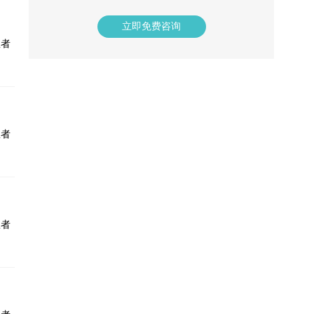
性白癜风的诊疗具有丰富的临床经验。
癜风等
立即免费咨询
患者
患者
患者