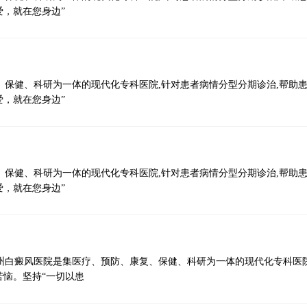
爱，就在您身边”
、保健、科研为一体的现代化专科医院,针对患者病情分型分期诊治,帮助
爱，就在您身边”
刘军连
主任医师
北京国丹白癜风医院
皮肤科
、保健、科研为一体的现代化专科医院,针对患者病情分型分期诊治,帮助
爱，就在您身边”
个人简介：
原北京301/306医院皮肤科主任医师，解放军
科技干部，参加“5.12汶川大地震”抗震救灾，
三等功。从事皮肤病治疗与研究多年，具有
州白癜风医院是集医疗、预防、康复、保健、科研为一体的现代化专科医院
皮肤科学理论基础和系统规范的临床实践。
苦恼。坚持“一切以患
个人擅长：
专注白癜风临床诊疗与研究多年
年荣获“好大夫”荣誉称号，深受患者信赖。
泛发型、肢端型等白癜风的诊断与治疗，具